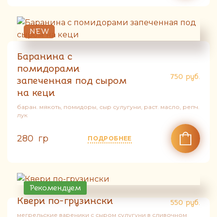
NEW
Баранина с
помидорами
750
руб.
запеченная под сыром
на кеци
баран. мякоть, помидоры, сыр сулугуни, раст. масло, репч.
лук
280 гр
ПОДРОБНЕЕ
Рекомендуем
Квери по-грузински
550
руб.
мегрельские вареники с сыром сулугуни в сливочном