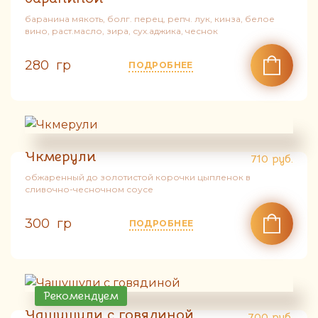
баранина мякоть, болг. перец, репч. лук, кинза, белое
вино, раст.масло, зира, сух.аджика, чеснок
280 гр
ПОДРОБНЕЕ
Чкмерули
710
руб.
обжаренный до золотистой корочки цыпленок в
сливочно-чесночном соусе
300 гр
ПОДРОБНЕЕ
Рекомендуем
Чашушули с говядиной
700
руб.