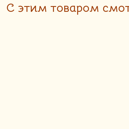
C этим товаром смо
Творожный кекс
с изюмом
85
руб.
HIT
Курник
220
руб.
HIT
Кутабы с
зеленью
200
руб.
NEW