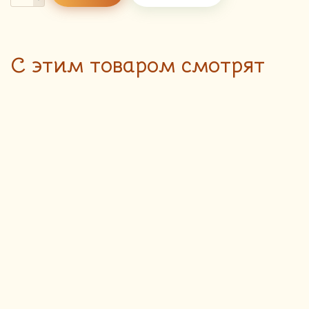
C этим товаром смотрят
Осетинский
пирог с курицей
260
руб.
и грибами мини
Доставка блюд пекарни
осуществляется только до 18:00
300 гр
ПОДРОБНЕЕ
HIT
Валован
210
руб.
начинка из курицы, морковки, капусты и