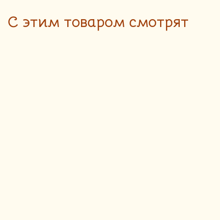
C этим товаром смотрят
Слойка с
ветчиной и
160
руб.
сыром
Доставка блюд пекарни
осуществляется только до 18:00
100 гр
ПОДРОБНЕЕ
Творожный кекс
85
руб.
с изюмом
Доставка блюд пекарни
осуществляется только до 18:00