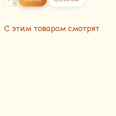
C этим товаром смотрят
Самса с
220
руб.
говядиной
Доставка блюд пекарни
осуществляется только до 18:00
150 гр
ПОДРОБНЕЕ
Штрудель с
210
руб.
мясом
начинка из свинины, картофеля фри и