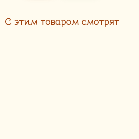
C этим товаром смотрят
Багет ржаной с
100
руб.
кунжутом
Доставка блюд пекарни
осуществляется только до 18:00
350 гр
ПОДРОБНЕЕ
Рогалики с
77
руб.
курагой
Доставка блюд пекарни
осуществляется только до 18:00